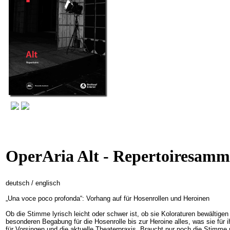
OperAria Alt - Repertoiresam
deutsch / englisch
„Una voce poco profonda“: Vorhang auf für Hosenrollen und Heroinen
Ob die Stimme lyrisch leicht oder schwer ist, ob sie Koloraturen bewältige
besonderen Begabung für die Hosenrolle bis zur Heroine alles, was sie für 
für Vorsingen und die aktuelle Theaterpraxis. Braucht nur noch die Stimme mi