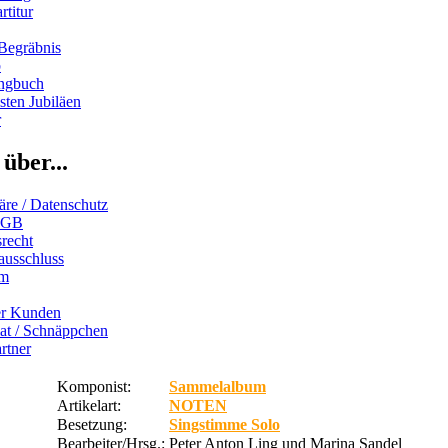
rtitur
Begräbnis
b
ngbuch
ten Jubiläen
r
über...
äre / Datenschutz
AGB
recht
ausschluss
um
er Kunden
iat / Schnäppchen
rtner
Komponist:
Sammelalbum
Artikelart:
NOTEN
Besetzung:
Singstimme Solo
Bearbeiter/Hrsg.:
Peter Anton Ling und Marina Sandel