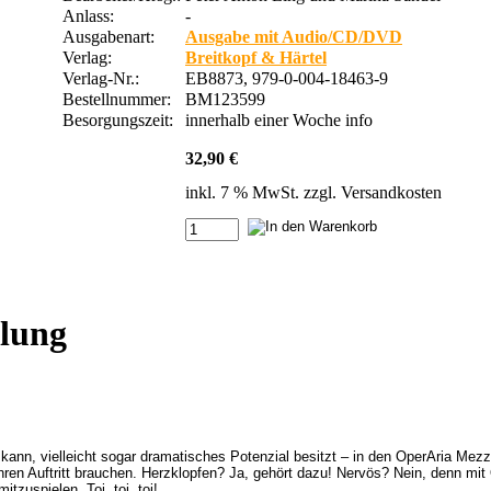
Anlass:
-
Ausgabenart:
Ausgabe mit Audio/CD/DVD
Verlag:
Breitkopf & Härtel
Verlag-Nr.:
EB8873, 979-0-004-18463-9
Bestellnummer:
BM123599
Besorgungszeit:
innerhalb einer Woche
info
32,90 €
inkl. 7 % MwSt. zzgl.
Versandkosten
mlung
n kann, vielleicht sogar dramatisches Potenzial besitzt – in den OperAria Me
ihren Auftritt brauchen. Herzklopfen? Ja, gehört dazu! Nervös? Nein, denn mi
tzuspielen. Toi, toi, toi!