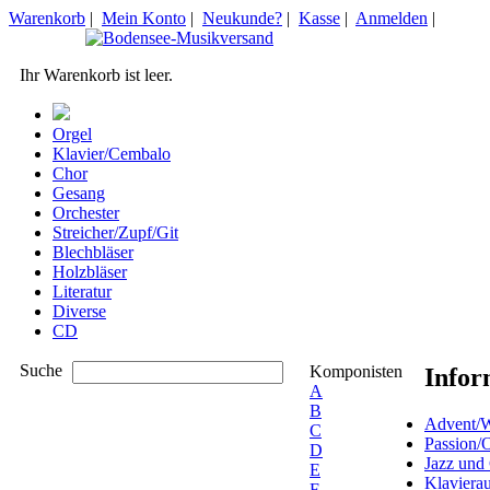
Warenkorb
|
Mein Konto
|
Neukunde?
|
Kasse
|
Anmelden
|
Ihr Warenkorb ist leer.
Orgel
Klavier/Cembalo
Chor
Gesang
Orchester
Streicher/Zupf/Git
Blechbläser
Holzbläser
Literatur
Diverse
CD
Suche
Komponisten
Infor
A
B
Advent/W
C
Passion/
D
Jazz und
E
Klaviera
F