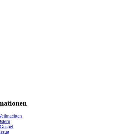
mationen
eihnachten
Ostern
 Gospel
uszug