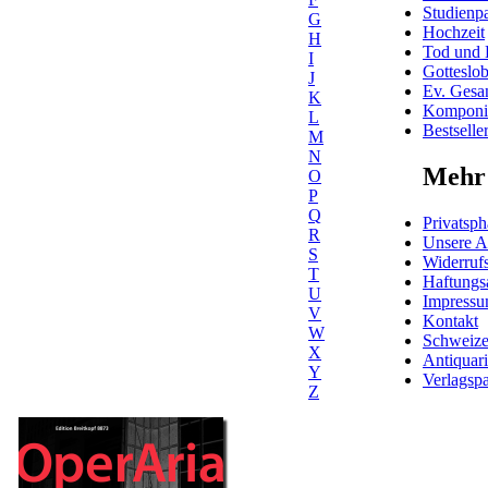
Studienpa
G
Hochzeit
H
Tod und 
I
Gotteslo
J
Ev. Gesa
K
Komponis
L
Bestselle
M
N
Mehr 
O
P
Q
Privatsph
R
Unsere 
S
Widerrufs
T
Haftungs
U
Impress
V
Kontakt
W
Schweiz
X
Antiquar
Y
Verlagspa
Z