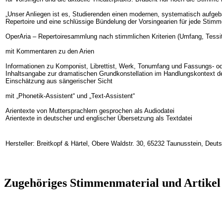
„Unser Anliegen ist es, Studierenden einen modernen, systematisch aufgeba
Repertoire und eine schlüssige Bündelung der Vorsingearien für jede Stimm
OperAria – Repertoiresammlung nach stimmlichen Kriterien (Umfang, Tessitur
mit Kommentaren zu den Arien
Informationen zu Komponist, Librettist, Werk, Tonumfang und Fassungs- o
Inhaltsangabe zur dramatischen Grundkonstellation im Handlungskontext d
Einschätzung aus sängerischer Sicht
mit „Phonetik-Assistent“ und „Text-Assistent“
Arientexte von Muttersprachlern gesprochen als Audiodatei
Arientexte in deutscher und englischer Übersetzung als Textdatei
Hersteller: Breitkopf & Härtel, Obere Waldstr. 30, 65232 Taunusstein, Deu
Zugehöriges Stimmenmaterial und Artikel