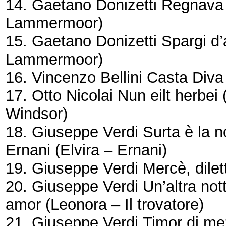
14. Gaetano Donizetti
Regnava 
Lammermoor)
15. Gaetano Donizetti
Spargi d
Lammermoor)
16. Vincenzo Bellini
Casta Diva
17. Otto Nicolai
Nun eilt herbei
Windsor)
18. Giuseppe Verdi
Surta è la n
Ernani
(Elvira – Ernani)
19. Giuseppe Verdi
Mercè, dile
20. Giuseppe Verdi
Un’altra not
amor
(Leonora – Il trovatore)
21. Giuseppe Verdi
Timor di me?