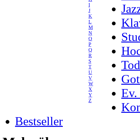
Jaz
I
J
K
Kla
L
M
Stu
N
O
P
Hoc
Q
R
Tod
S
T
U
Got
V
W
Ev.
X
Y
Z
Kom
Bestseller