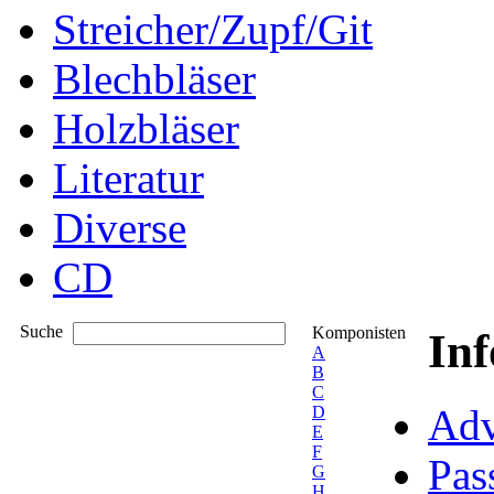
Streicher/Zupf/Git
Blechbläser
Holzbläser
Literatur
Diverse
CD
Suche
Komponisten
In
A
B
C
Adv
D
E
F
Pas
G
H