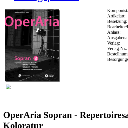
Komponist
Artikelart:
Besetzung:
Bearbeiter/
Anlass:
Ausgabenar
Verlag:
Verlag-Nr.
Bestellnu
Besorgungs
OperAria Sopran - Repertoire
Koloratur