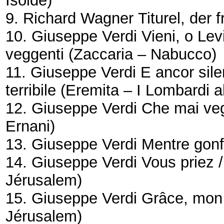
Isolde)
9. Richard Wagner
Titurel, der
10. Giuseppe Verdi
Vieni, o Lev
veggenti
(Zaccaria – Nabucco)
11. Giuseppe Verdi
E ancor sil
terribile
(Eremita – I Lombardi al
12. Giuseppe Verdi
Che mai vegg
Ernani)
13. Giuseppe Verdi
Mentre gonfi
14. Giuseppe Verdi
Vous priez 
Jérusalem)
15. Giuseppe Verdi
Grâce, mon D
Jérusalem)