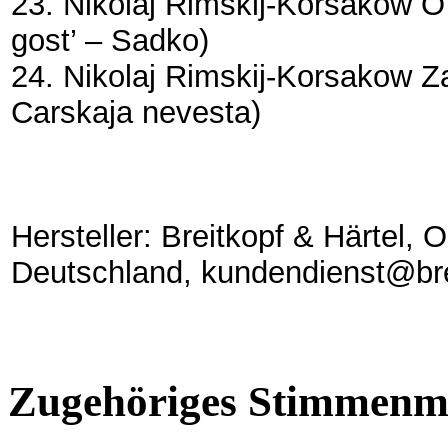
23. Nikolaj Rimskij-Korsakow
O
gost’ – Sadko)
24. Nikolaj Rimskij-Korsakow
Z
Carskaja nevesta)
Hersteller: Breitkopf & Härtel,
Deutschland, kundendienst@bre
Zugehöriges Stimmenma