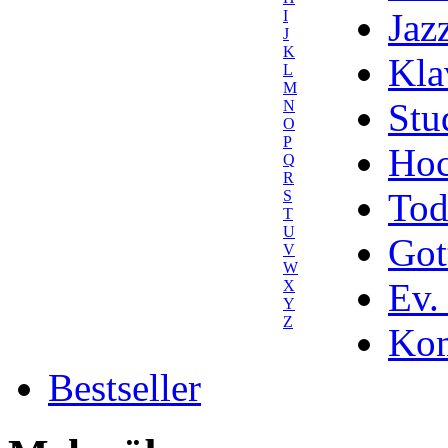
Jaz
I
J
K
Kla
L
M
Stu
N
O
P
Hoc
Q
R
Tod
S
T
U
Got
V
W
Ev.
X
Y
Z
Kom
Bestseller