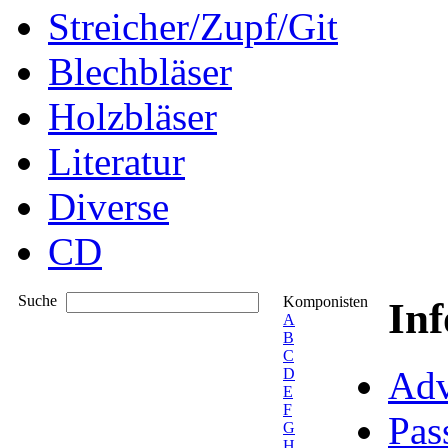
Streicher/Zupf/Git
Blechbläser
Holzbläser
Literatur
Diverse
CD
Suche
Komponisten
In
A
B
C
Adv
D
E
F
Pas
G
H