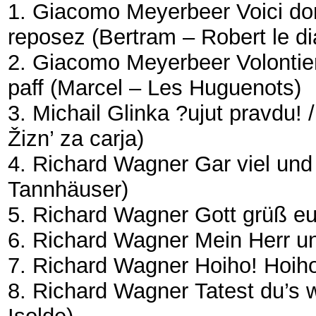
1. Giacomo Meyerbeer
Voici do
reposez
(Bertram – Robert le di
2. Giacomo Meyerbeer
Volontier
paff
(Marcel – Les Huguenots)
3. Michail Glinka
?ujut pravdu! /
Žizn’ za carja)
4. Richard Wagner
Gar viel un
Tannhäuser)
5. Richard Wagner
Gott grüß e
6. Richard Wagner
Mein Herr u
7. Richard Wagner
Hoiho! Hoih
8. Richard Wagner
Tatest du’s w