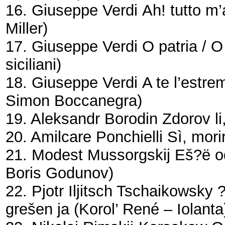
16. Giuseppe Verdi
Ah! tutto m’
Miller)
17. Giuseppe Verdi
O patria / O
siciliani)
18. Giuseppe Verdi
A te l’estrem
Simon Boccanegra)
19. Aleksandr Borodin
Zdorov li
20. Amilcare Ponchielli
Sì, morir
21. Modest Mussorgskij
Eš?ë o
Boris Godunov)
22. Pjotr Iljitsch Tschaikowsky
?
grešen ja
(Korol’ René – Iolanta