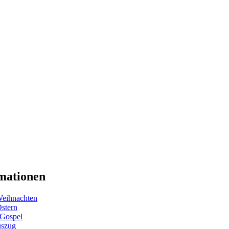
mationen
eihnachten
Ostern
 Gospel
uszug