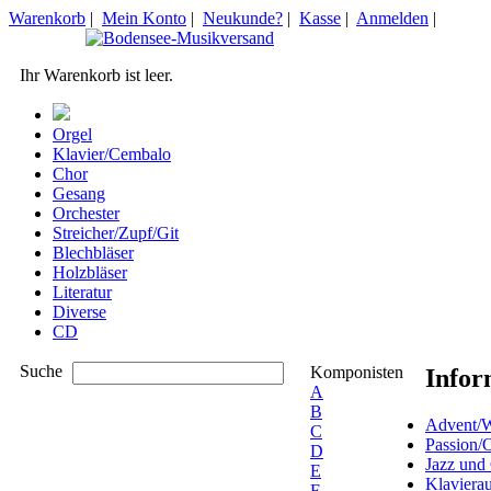
Warenkorb
|
Mein Konto
|
Neukunde?
|
Kasse
|
Anmelden
|
Ihr Warenkorb ist leer.
Orgel
Klavier/Cembalo
Chor
Gesang
Orchester
Streicher/Zupf/Git
Blechbläser
Holzbläser
Literatur
Diverse
CD
Suche
Komponisten
Infor
A
B
Advent/W
C
Passion/
D
Jazz und
E
Klaviera
F