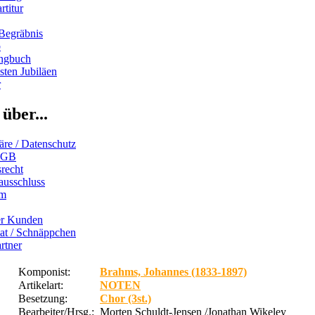
rtitur
Begräbnis
b
ngbuch
ten Jubiläen
r
über...
äre / Datenschutz
AGB
recht
ausschluss
um
er Kunden
iat / Schnäppchen
rtner
Komponist:
Brahms, Johannes (1833-1897)
Artikelart:
NOTEN
Besetzung:
Chor (3st.)
Bearbeiter/Hrsg.:
Morten Schuldt-Jensen /Jonathan Wikeley