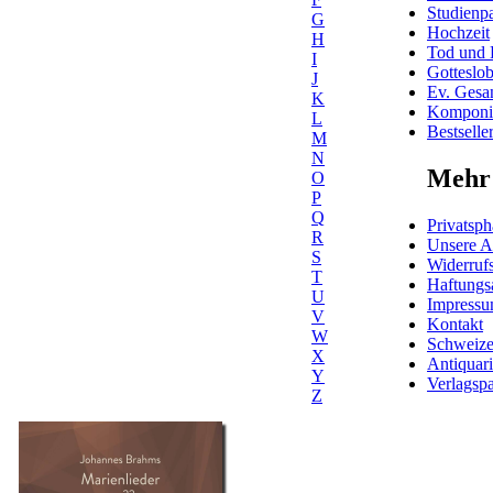
Studienpa
G
Hochzeit
H
Tod und 
I
Gotteslo
J
Ev. Gesa
K
Komponis
L
Bestselle
M
N
Mehr 
O
P
Q
Privatsph
R
Unsere 
S
Widerrufs
T
Haftungs
U
Impress
V
Kontakt
W
Schweiz
X
Antiquar
Y
Verlagspa
Z