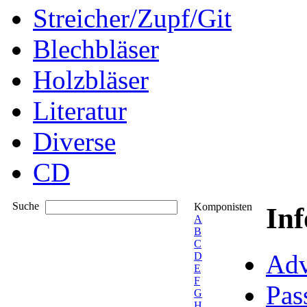
Streicher/Zupf/Git
Blechbläser
Holzbläser
Literatur
Diverse
CD
Suche
Komponisten
In
A
B
C
Adv
D
E
F
Pas
G
H