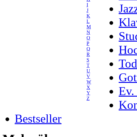
Jaz
I
J
K
Kla
L
M
Stu
N
O
P
Hoc
Q
R
Tod
S
T
U
Got
V
W
Ev.
X
Y
Z
Kom
Bestseller