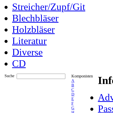
Streicher/Zupf/Git
Blechbläser
Holzbläser
Literatur
Diverse
CD
Suche
Komponisten
In
A
B
C
Adv
D
E
F
Pas
G
H