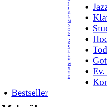
Jaz
I
J
K
Kla
L
M
Stu
N
O
P
Hoc
Q
R
Tod
S
T
U
Got
V
W
Ev.
X
Y
Z
Kom
Bestseller