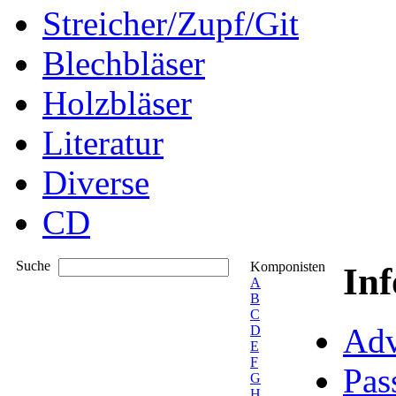
Streicher/Zupf/Git
Blechbläser
Holzbläser
Literatur
Diverse
CD
Suche
Komponisten
In
A
B
C
Adv
D
E
F
Pas
G
H