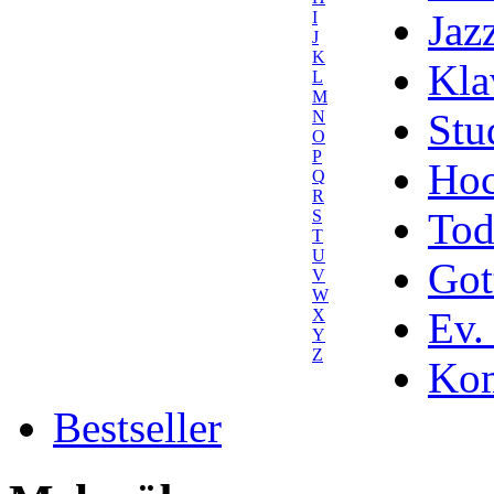
Jaz
I
J
K
Kla
L
M
Stu
N
O
P
Hoc
Q
R
Tod
S
T
U
Got
V
W
Ev.
X
Y
Z
Kom
Bestseller