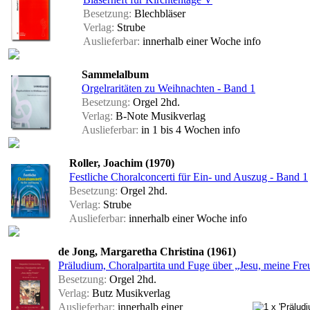
Besetzung:
Blechbläser
Verlag:
Strube
Auslieferbar:
innerhalb einer Woche
info
Sammelalbum
Orgelraritäten zu Weihnachten - Band 1
Besetzung:
Orgel 2hd.
Verlag:
B-Note Musikverlag
Auslieferbar:
in 1 bis 4 Wochen
info
Roller, Joachim (1970)
Festliche Choralconcerti für Ein- und Auszug - Band 1
Besetzung:
Orgel 2hd.
Verlag:
Strube
Auslieferbar:
innerhalb einer Woche
info
de Jong, Margaretha Christina (1961)
Präludium, Choralpartita und Fuge über „Jesu, meine Freu
Besetzung:
Orgel 2hd.
Verlag:
Butz Musikverlag
Auslieferbar:
innerhalb einer