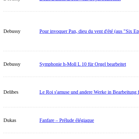
Debussy
Pour invoquer Pan, dieu du vent d'été (aus "Six Ep
Debussy
Symphonie h-Moll L 10 für Orgel bearbeitet
Delibes
Le Roi s'amuse und andere Werke in Bearbeitung 
Dukas
Fanfare – Prélude élégiaque