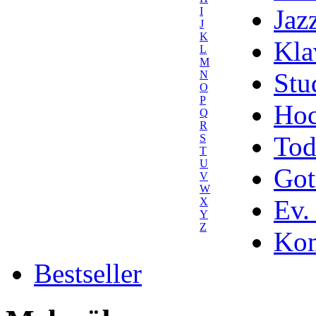
Jaz
I
J
K
Kla
L
M
Stu
N
O
P
Hoc
Q
R
Tod
S
T
U
Got
V
W
Ev.
X
Y
Z
Kom
Bestseller