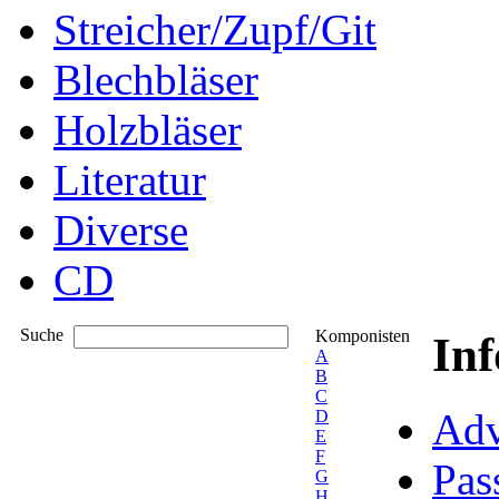
Streicher/Zupf/Git
Blechbläser
Holzbläser
Literatur
Diverse
CD
Suche
Komponisten
In
A
B
C
Adv
D
E
F
Pas
G
H