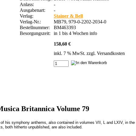
Anlass:
-
Ausgabenart:
-
Verlag:
Stainer & Bell
Verlag-Nr.:
MB79, 979-0-2202-2034-0
Bestellnummer:
BM463393
Besorgungszeit:
in 1 bis 4 Wochen
info
158,60 €
inkl. 7 % MwSt. zzgl.
Versandkosten
Musica Britannica Volume 79
 of his symphony anthems, also contained in volumes VII, L and LXIV, in the
, both hitherto unpublished, are also included.