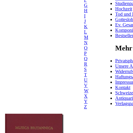
Studienpa
G
Hochzeit
H
Tod und 
I
Gotteslo
J
Ev. Gesa
K
Komponis
L
Bestselle
M
N
Mehr 
O
P
Q
Privatsph
R
Unsere 
S
Widerrufs
T
Haftungs
U
Impress
V
Kontakt
W
Schweiz
X
Antiquar
Y
Verlagspa
Z