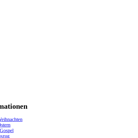
mationen
eihnachten
Ostern
 Gospel
uszug