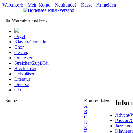
Warenkorb
|
Mein Konto
|
Neukunde?
|
Kasse
|
Anmelden
|
Ihr Warenkorb ist leer.
Orgel
Klavier/Cembalo
Chor
Gesang
Orchester
Streicher/Zupf/Git
Blechbläser
Holzbläser
Literatur
Diverse
CD
Suche
Komponisten
Infor
A
B
Advent/W
C
Passion/
D
Jazz und
E
Klaviera
F