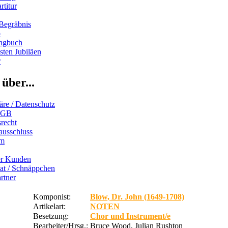
rtitur
Begräbnis
b
ngbuch
ten Jubiläen
r
über...
äre / Datenschutz
AGB
recht
ausschluss
um
er Kunden
iat / Schnäppchen
rtner
Komponist:
Blow, Dr. John (1649-1708)
Artikelart:
NOTEN
Besetzung:
Chor und Instrument/e
Bearbeiter/Hrsg.:
Bruce Wood, Julian Rushton