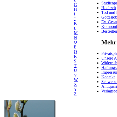
Studienpa
G
Hochzeit
H
Tod und 
I
Gotteslo
J
Ev. Gesa
K
Komponis
L
Bestselle
M
N
Mehr 
O
P
Q
Privatsph
R
Unsere 
S
Widerrufs
T
Haftungs
U
Impress
V
Kontakt
W
Schweiz
X
Antiquar
Y
Verlagspa
Z