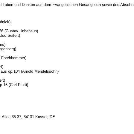
 und Loben und Danken aus dem Evangelischen Gesangbuch sowie des Abschn
udnick)
 26 (Gustav Unbehaun)
Uso Seifert)
ins)
zogenberg)
il Forchhammer)
l)
, aus op.104 (Arnold Mendelssohn)
rt)
.15 (Carl Piutti)
z-Allee 35-37, 34131 Kassel, DE