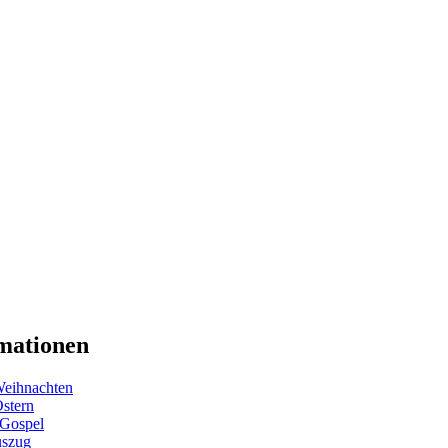
mationen
eihnachten
Ostern
 Gospel
uszug