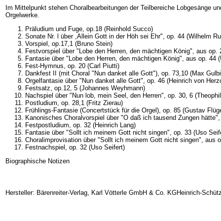
Im Mittelpunkt stehen Choralbearbeitungen der Teilbereiche Lobgesänge
Orgelwerke.
Präludium und Fuge, op.18 (Reinhold Succo)
Sonate Nr. l über ,Allein Gott in der Höh sei Ehr", op. 44 (Wilhelm R
Vorspiel, op.17,1 (Bruno Stein)
Festvorspiel über "Lobe den Herren, den mächtigen König", aus op.
Fantasie über "Lobe den Herren, den mächtigen König", aus op. 44 (
Fest-Hymnus, op. 20 (Carl Piutti)
Dankfest II (mit Choral "Nun danket alle Gott"), op. 73,10 (Max Gulb
Orgelfantasie über "Nun danket alle Gott", op. 46 (Heinrich von Her
Festsatz, op.12, 5 (Johannes Weyhmann)
Nachspiel über "Nun lob, mein Seel, den Herren", op. 30, 6 (Theoph
Postludium, op. 28,1 (Fritz Zierau)
Frühlings-Fantasie (Concertstück für die Orgel), op. 85 (Gustav Flüge
Kanonisches Choralvorspiel über "O daß ich tausend Zungen hätte"
Festpostludium, op. 32 (Heinrich Lang)
Fantasie über "Sollt ich meinem Gott nicht singen", op. 33 (Uso Seife
Choralimprovisation über "Sollt ich meinem Gott nicht singen", aus op
Festnachspiel, op. 32 (Uso Seifert)
Biographische Notizen
Hersteller: Bärenreiter-Verlag, Karl Vötterle GmbH & Co. KGHeinrich-Schüt