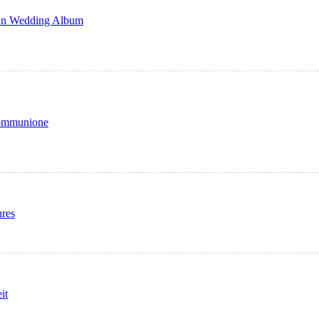
gan Wedding Album
communione
res
it