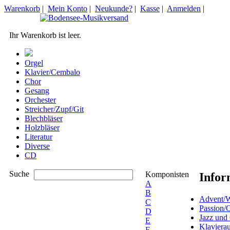
Warenkorb
|
Mein Konto
|
Neukunde?
|
Kasse
|
Anmelden
|
Ihr Warenkorb ist leer.
Orgel
Klavier/Cembalo
Chor
Gesang
Orchester
Streicher/Zupf/Git
Blechbläser
Holzbläser
Literatur
Diverse
CD
Suche
Komponisten
Infor
A
B
Advent/W
C
Passion/
D
Jazz und
E
Klaviera
F