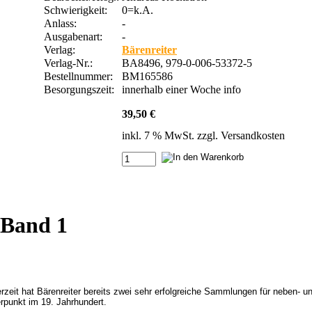
Schwierigkeit:
0=k.A.
Anlass:
-
Ausgabenart:
-
Verlag:
Bärenreiter
Verlag-Nr.:
BA8496, 979-0-006-53372-5
Bestellnummer:
BM165586
Besorgungszeit:
innerhalb einer Woche
info
39,50 €
inkl. 7 % MwSt. zzgl.
Versandkosten
 Band 1
eit hat Bärenreiter bereits zwei sehr erfolgreiche Sammlungen für neben- un
rpunkt im 19. Jahrhundert.