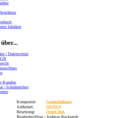
rtitur
Begräbnis
b
ngbuch
ten Jubiläen
r
über...
äre / Datenschutz
AGB
recht
ausschluss
um
er Kunden
iat / Schnäppchen
rtner
Komponist:
Sammelalbum
Artikelart:
NOTEN
Besetzung:
Orgel 2hd.
Bearbeiter/Hrsg.:
Andreas Rockstroh